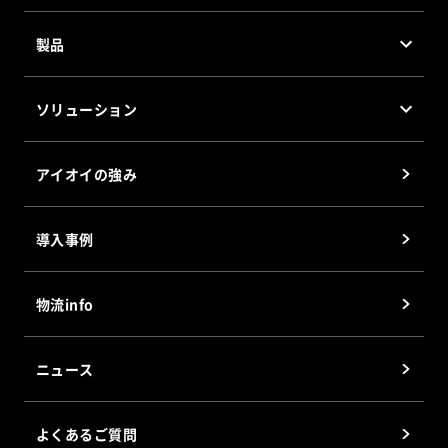
製品
製品・システム
ソリューション
デジタルピッキングシステム(DPS) 有線表示器
トータルソリューション
デジタルピッキングシステム(DPS) 無線表示器
アイオイの強み
ピッキング/アソートソリューション
シャッターアソートシステム(SAS)
GTPソリューション
ウェイトアソートシステム(WAS)
導入事例
RFIDソリューション
®
プロジェクションピッキングシステム
(PPS)
ペーパーレスソリューション
®
CPカート
(マルチ可変型ピッキングカート)
物流info
立体型仕分けソーター
Smart Tag
ニュース
電子棚札
Digital Paper
よくあるご質問