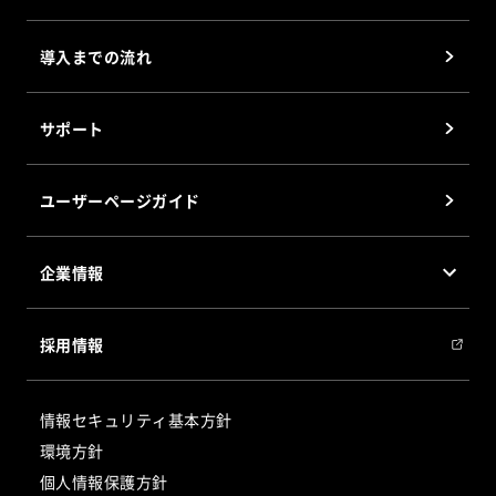
施設・設備運用管理システム Smart AI
導入までの流れ
ソフトウェア
®
倉庫管理システム(WMS)AINECT
サポート
DPSパッケージソフト 部品の達人
DASパッケージソフト 仕分けの達人
ユーザーページガイド
®
PPS
パッケージソフト PPSの達人
企業情報
会社概要
採用情報
会社沿革
グループ会社
情報セキュリティ基本方針
サステナビリティ
環境方針
個人情報保護方針