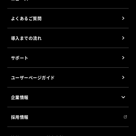
電子棚札
Digital Paper
よくあるご質問
施設・設備運用管理システム Smart AI
導入までの流れ
ソフトウェア
®
倉庫管理システム(WMS)AINECT
サポート
DPSパッケージソフト 部品の達人
DASパッケージソフト 仕分けの達人
ユーザーページガイド
®
PPS
パッケージソフト PPSの達人
企業情報
会社概要
採用情報
会社沿革
グループ会社