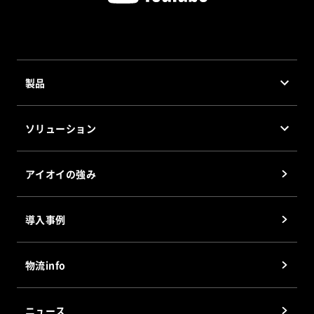
製品
製品・システム
ソリューション
デジタルピッキングシステム(DPS) 有線表示器
トータルソリューション
デジタルピッキングシステム(DPS) 無線表示器
アイオイの強み
ピッキング/アソートソリューション
シャッターアソートシステム(SAS)
GTPソリューション
ウェイトアソートシステム(WAS)
導入事例
RFIDソリューション
®
プロジェクションピッキングシステム
(PPS)
ペーパーレスソリューション
®
CPカート
(マルチ可変型ピッキングカート)
物流info
立体型仕分けソーター
Smart Tag
ニュース