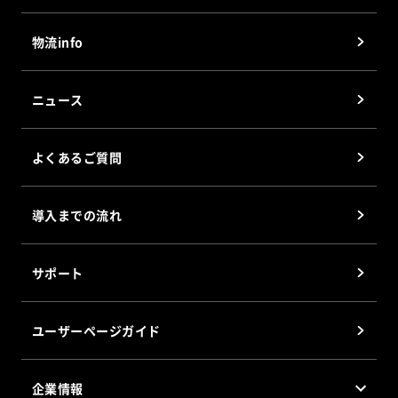
®
プロジェクションピッキングシステム
(PPS)
ペーパーレスソリューション
®
CPカート
(マルチ可変型ピッキングカート)
物流info
立体型仕分けソーター
Smart Tag
ニュース
電子棚札
Digital Paper
よくあるご質問
施設・設備運用管理システム Smart AI
導入までの流れ
ソフトウェア
®
倉庫管理システム(WMS)AINECT
サポート
DPSパッケージソフト 部品の達人
DASパッケージソフト 仕分けの達人
ユーザーページガイド
®
PPS
パッケージソフト PPSの達人
企業情報