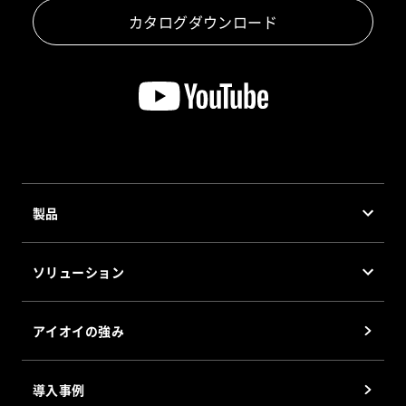
カタログダウンロード
製品
製品・システム
ソリューション
デジタルピッキングシステム(DPS) 有線表示器
トータルソリューション
デジタルピッキングシステム(DPS) 無線表示器
アイオイの強み
ピッキング/アソートソリューション
シャッターアソートシステム(SAS)
GTPソリューション
ウェイトアソートシステム(WAS)
導入事例
RFIDソリューション