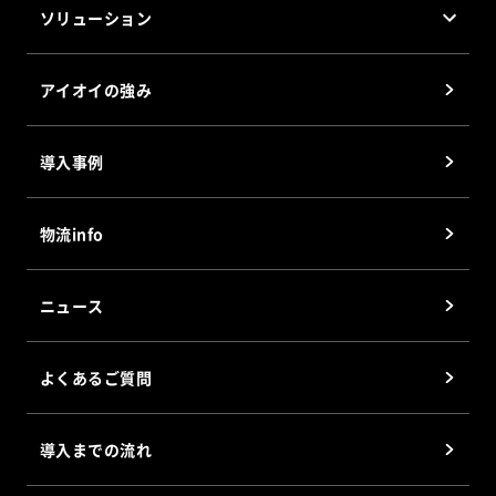
ソリューション
デジタルピッキングシステム(DPS) 有線表示器
トータルソリューション
デジタルピッキングシステム(DPS) 無線表示器
アイオイの強み
ピッキング/アソートソリューション
シャッターアソートシステム(SAS)
GTPソリューション
ウェイトアソートシステム(WAS)
導入事例
RFIDソリューション
®
プロジェクションピッキングシステム
(PPS)
ペーパーレスソリューション
®
CPカート
(マルチ可変型ピッキングカート)
物流info
立体型仕分けソーター
Smart Tag
ニュース
電子棚札
Digital Paper
よくあるご質問
施設・設備運用管理システム Smart AI
導入までの流れ
ソフトウェア