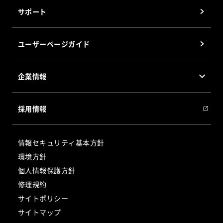
®
倉庫管理システム(WMS)AINECT
サポート
DPSパッケージソフト 部品の達人
DASパッケージソフト 仕分けの達人
ユーザーページガイド
®
PPS
パッケージソフト PPSの達人
企業情報
会社概要
採用情報
会社沿革
グループ会社
情報セキュリティ基本方針
サステナビリティ
環境方針
個人情報保護方針
修理規約
サイトポリシー
サイトマップ