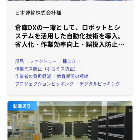
日本運輸株式会社様
倉庫DXの一環として、ロボットとシ
ステムを活用した自動化技術を導入。
省人化・作業効率向上・誤投入防止を
実現
部品
ファクトリー
種まき
作業ミス防止（ポカミス防止）
作業者の負担軽減
教育期間の短縮
プロジェクションピッキング
デジタルピッキング
動画あり