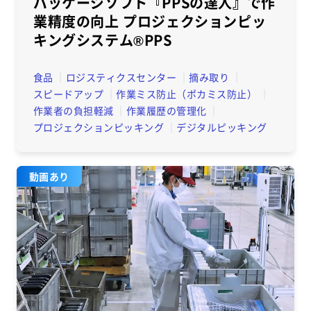
パッケージソフト『PPSの達人』で作
業精度の向上 プロジェクションピッ
キングシステム®PPS
食品
ロジスティクスセンター
摘み取り
スピードアップ
作業ミス防止（ポカミス防止）
作業者の負担軽減
作業履歴の管理化
プロジェクションピッキング
デジタルピッキング
動画あり